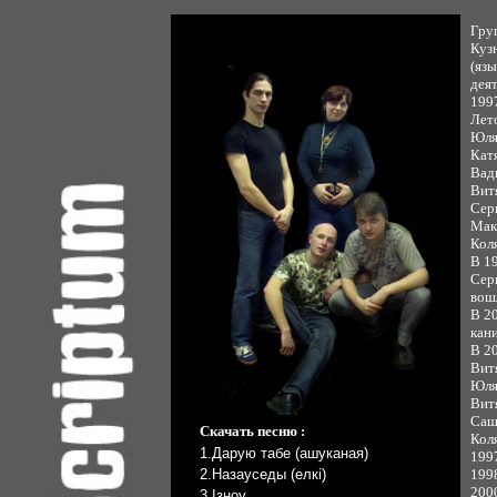
Гру
Куз
(язы
деят
1997
Лет
Юля
Кат
Вад
Вит
Сер
Мак
Кол
В 19
Сер
вош
В 20
кан
В 2
Витя
Юля 
Вит
Саш
Скачать песню :
Кол
1.Дарую табе (ашуканая)
199
2.Назауседы (елкi)
199
2000
3.Iзноу