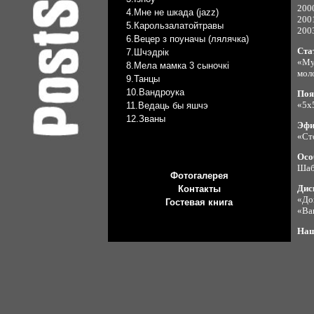
200
4.Мне не шкада (jazz)
200
5.Карользалатойтравы
2003
6.Вецер з поуначы (лялячка)
Стат
7.Шчэдрiк
«Му
8.Мела мамка 3 сыночкi
моло
9.Танцы
10.Вандроука
Поя
«5х5
11.Ведаць бы яшчэ
12.Званы
Эфи
«Сто
Осо
Шаб
Фотогалерея
Дис
Контакты
«До
Гостевая книга
«Ва
Наш